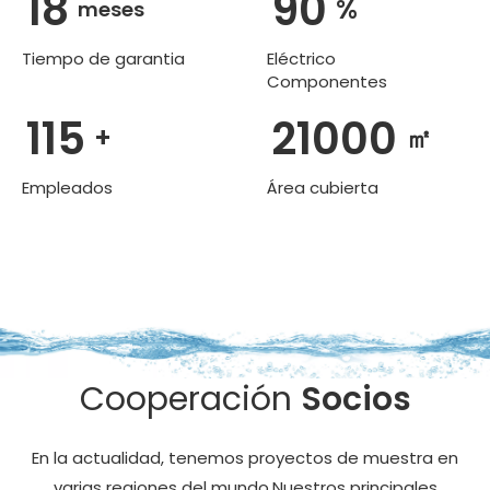
18
90
%
meses
Tiempo de garantia
Eléctrico
Componentes
115
21000
+
㎡
Empleados
Área cubierta
Cooperación
Socios
En la actualidad, tenemos proyectos de muestra en
varias regiones del mundo.Nuestros principales