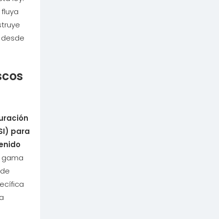
 fluya
struye
o desde
scos
uración
SI) para
enido
a gama
sde
ecífica
na