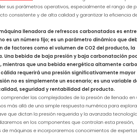
der sus parámetros operativos, especialmente el rango de p
o consistente y de alta calidad y garantizar la eficiencia d
 máquina llenadora de refrescos carbonatados es entre 
no es un número fijo; es un parámetro dinámico que de
ón de factores como el volumen de CO2 del producto, la
na. Una bebida de baja presión y baja carbonatación po
tro, mientras que una bebida energética altamente car
cálida requerirá una presión significativamente mayor
resión no es simplemente un escenario; es una variable d
alidad, seguridad y rentabilidad del producto.
a comprender las complejidades de la presión de llenado en
s más allá de una simple respuesta numérica para explorar
lave que dictan la presión requerida y la avanzada tecnologí
undizaremos en los componentes que controlan esta presión,
os de máquinas e incorporaremos conocimientos de expertos