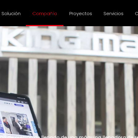
Solución
Compañía
Proyectos
Servicios
C
ngo de presión de llenado de una máquina llenadora de 