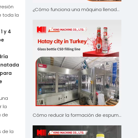
resión
¿Cómo funciona una máquina llenadora de bebidas?
e toda la
1 y 4
be
dría
bonatada
 para
e
 una
 la
a de
Cómo reducir la formación de espuma durante el llenado de refrescos carbonatados
 de la