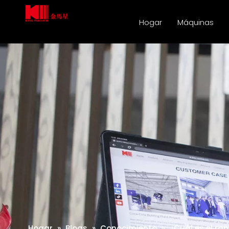
Hogar
Máquinas
Hogar
»
Blogs
»
Conocimiento
»
¿Cuál es el ra