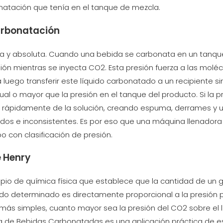
onatación que tenía en el tanque de mezcla.
carbonatación
ecta y absoluta. Cuando una bebida se carbonata en un tanq
ión mientras se inyecta CO2. Esta presión fuerza a las molé
a luego transferir este líquido carbonatado a un recipiente si
gual o mayor que la presión en el tanque del producto. Si la p
á rápidamente de la solución, creando espuma, derrames y 
idos e inconsistentes. Es por eso que una máquina llenadora
o con clasificación de presión.
e Henry
cipio de química física que establece que la cantidad de un 
ido determinado es directamente proporcional a la presión p
s más simples, cuanto mayor sea la presión del CO2 sobre el l
a de Bebidas Carbonatadas es una aplicación práctica de es