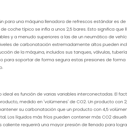
 para una máquina llenadora de refrescos estándar es de 1
e coche típico se infla a unos 2,5 bares. Esto significa que l
ables y a menudo superiores a las de un neumático de vehíc
niveles de carbonatación extremadamente altos pueden inc
ucción de la máquina, incluidos sus tanques, válvulas, tubería
to para soportar de forma segura estas presiones de forma
o.
 ideal es función de varias variables interconectadas. El fac
l producto, medido en 'volúmenes' de CO2. Un producto con 2
antener su carbonatación que un producto con 4,5 volúmen
l; Los líquidos más fríos pueden contener más CO2 disuelt
 caliente requerirá una mayor presión de llenado para lograr