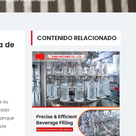
CONTENIDO RELACIONADO
a de
s su
ltado
 tanque
ste