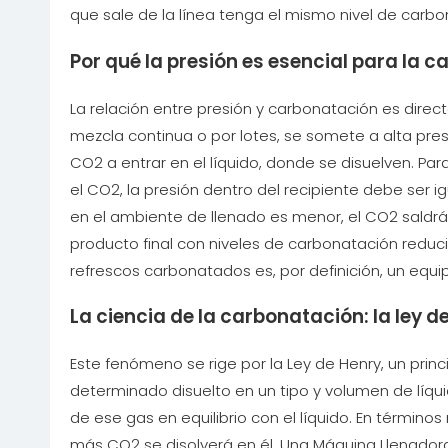
que sale de la línea tenga el mismo nivel de carb
Por qué la presión es esencial para la 
La relación entre presión y carbonatación es dir
mezcla continua o por lotes, se somete a alta pres
CO2 a entrar en el líquido, donde se disuelven. Par
el CO2, la presión dentro del recipiente debe ser i
en el ambiente de llenado es menor, el CO2 saldr
producto final con niveles de carbonatación reduc
refrescos carbonatados es, por definición, un equip
La ciencia de la carbonatación: la ley d
Este fenómeno se rige por la Ley de Henry, un prin
determinado disuelto en un tipo y volumen de líqu
de ese gas en equilibrio con el líquido. En término
más CO2 se disolverá en él. Una Máquina Llenador