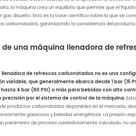
narla, la máquina crea un equilibrio que permite que el líquido
as disuelto. Esta es la base científica sobre la que se con
os carbonatados, garantizando la consistencia del product
ón de una máquina llenadora de refre
a llenadora de refrescos carbonatados no es una config
ón variable, que generalmente abarca desde 1 bar (15 P
hasta 4 bar (60 PSI) o más para bebidas con alto cont
 precisión por el sistema de control de la máquina.
Est
 de productos carbonatados disponibles en el mercado, de
tensamente gaseosos y bebidas energéticas. La presión esp
s un parámetro de proceso cuidadosamente calculado, no u