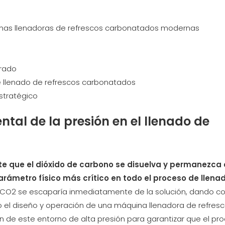
nas llenadoras de refrescos carbonatados modernas
rrado
de llenado de refrescos carbonatados
stratégico
al de la presión en el llenado de
te que el dióxido de carbono se disuelva y permanezca
 parámetro físico más crítico en todo el proceso de llena
 el CO2 se escaparía inmediatamente de la solución, dando 
o el diseño y operación de una máquina llenadora de refres
ón de este entorno de alta presión para garantizar que el pr