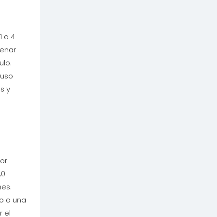
 a 4
lenar
ulo.
luso
s y
tor
,0
es.
o a una
 el