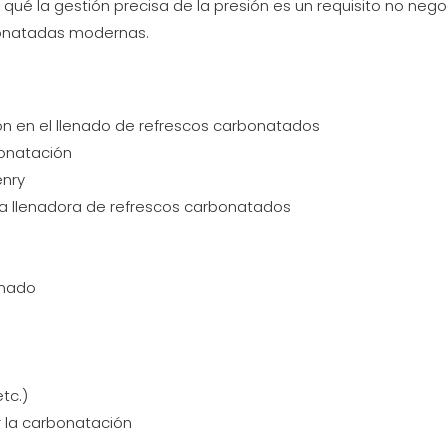
 qué la gestión precisa de la presión es un requisito no nego
bonatadas modernas.
n en el llenado de refrescos carbonatados
bonatación
enry
na llenadora de refrescos carbonatados
enado
tc.)
r la carbonatación