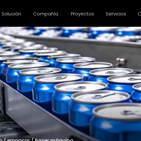
Solución
Compañía
Proyectos
Servicios
C
ado / empacar / hacer máquina