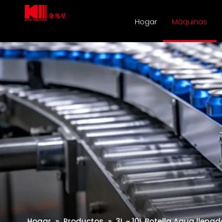
Hogar
Máquinas
Hogar
»
Productos
»
3L ~ 10L Botella Aqua llen