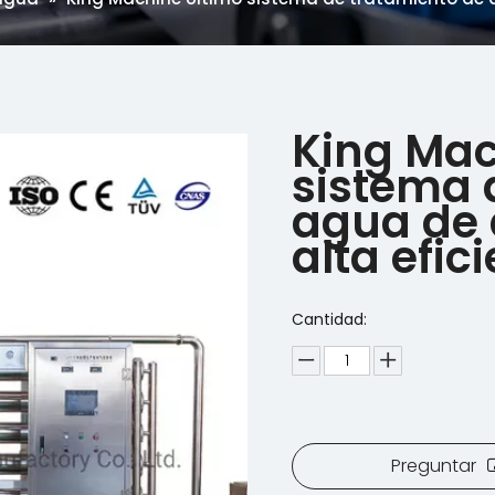
King Mac
sistema 
agua de a
alta efic
Cantidad:
Preguntar