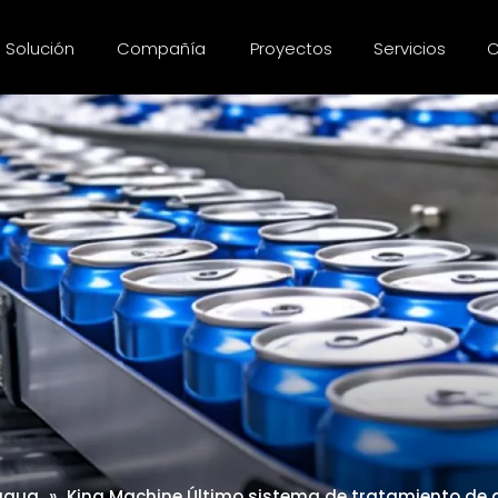
Solución
Compañía
Proyectos
Servicios
C
 agua
»
King Machine Último sistema de tratamiento de ag