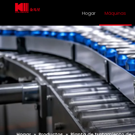
Hogar
Máquinas
Hogar
»
Productos
»
Planta de tratamiento de