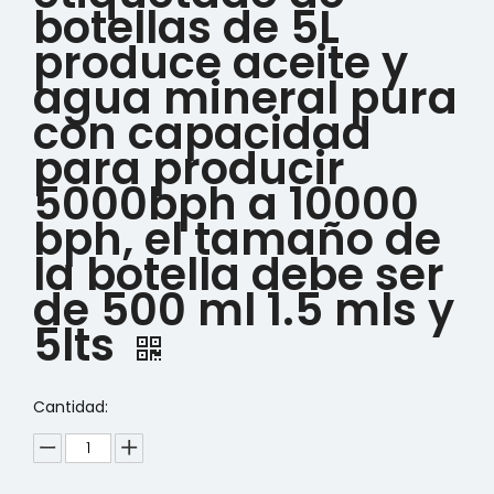
botellas de 5L
produce aceite y
agua mineral pura
con capacidad
para producir
5000bph a 10000
bph, el tamaño de
la botella debe ser
de 500 ml 1.5 mls y
5lts
Cantidad: