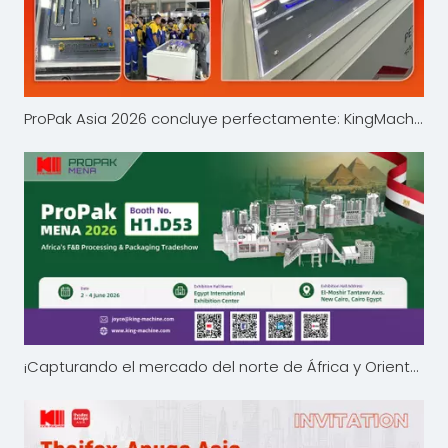
ProPak Asia 2026 concluye perfectamente: KingMachine presenta innovaciones en envases de bebidas en Bangkok
¡Capturando el mercado del norte de África y Oriente Medio! King Machine presenta soluciones avanzadas de envasado de líquidos en ProPak MENA 2026