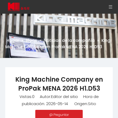
Hogar
»
Blogs
»
Noticias de la compañía
»
King
Machine Company en ProPak MENA 2026 H1.D53
King Machine Company en
ProPak MENA 2026 H1.D53
Vistas:
0
Autor:Editor del sitio Hora de
publicación: 2026-05-14 Origen:
Sitio
Preguntar