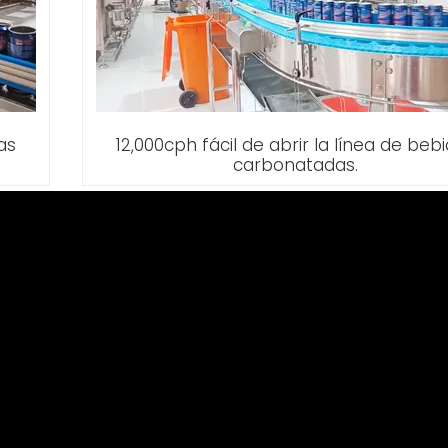
as
12,000cph fácil de abrir la línea de beb
carbonatadas.