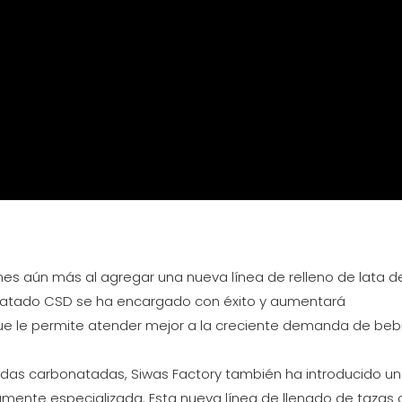
es aún más al agregar una nueva línea de relleno de lata d
nlatado CSD se ha encargado con éxito y aumentará
o que le permite atender mejor a la creciente demanda de beb
das carbonatadas, Siwas Factory también ha introducido un
mente especializada. Esta nueva línea de llenado de tazas