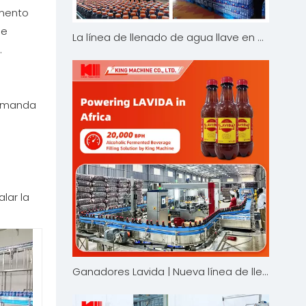
umento
de
La línea de llenado de agua llave en mano con solución de timbre fiscal aumenta la producción
.
demanda
lar la
Ganadores Lavida | Nueva línea de llenado de bebidas fermentadas con alcohol