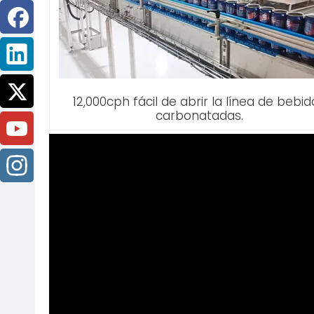
12,000cph fácil de abrir la línea de bebid
carbonatadas.