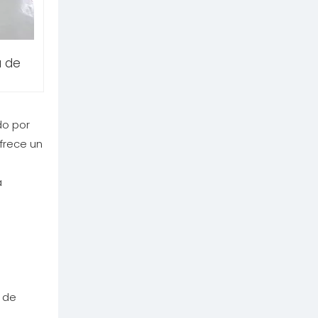
a de
do por
frece un
a
e
 de