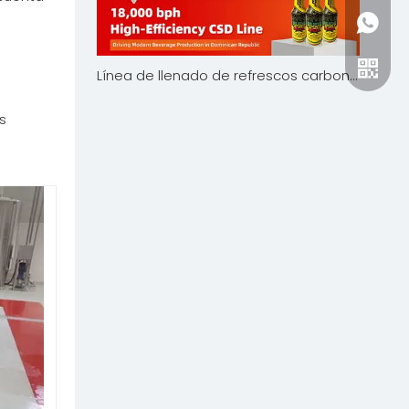
+86-15
Línea de llenado de refrescos carbonatados de 18.000 BPH para Rude Boy | Compañía de máquinas rey
s
Bang Z