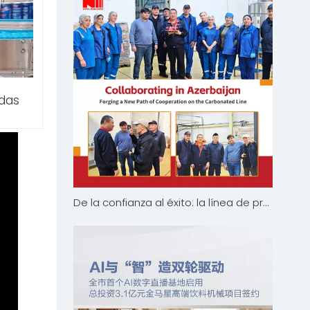
idas
De la confianza al éxito: la línea de producción de refrescos carbonatados King Machine impulsa Coolmix en Azerbaiyán