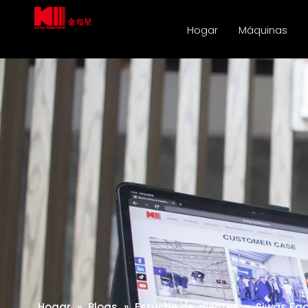
Hogar
Máquinas
Hogar
»
Blogs
»
Estuche de clientes
»
Siwas Fa