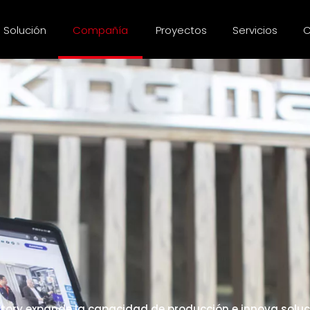
Solución
Compañía
Proyectos
Servicios
C
ctory expande la capacidad de producción e innova solu