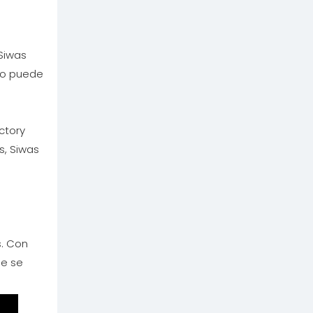
Siwas
olo puede
ctory
s, Siwas
s. Con
ne se