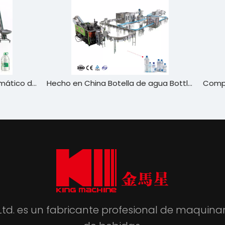
Hecho en China Botella de agua Bottling Bottling Línea de producción de maquinaria
 Ltd. es un fabricante profesional de maquin