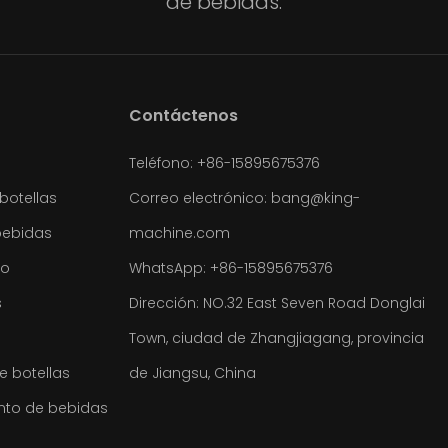
de bebidas.
Contáctenos
Teléfono: +86-15895675376
botellas
Correo electrónico:
bang@king-
bebidas
machine.com
co
WhatsApp:
+86-15895675376
s
Dirección: NO.32 East Seven Road Donglai
Town, ciudad de Zhangjiagang, provincia
 botellas
de Jiangsu, China
nto de bebidas