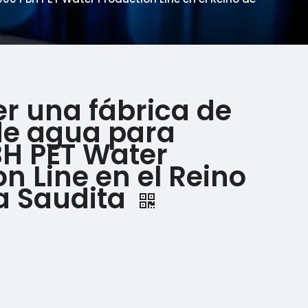
er una fábrica de
de agua para
BH PET Water
n Line en el Reino
a Saudita