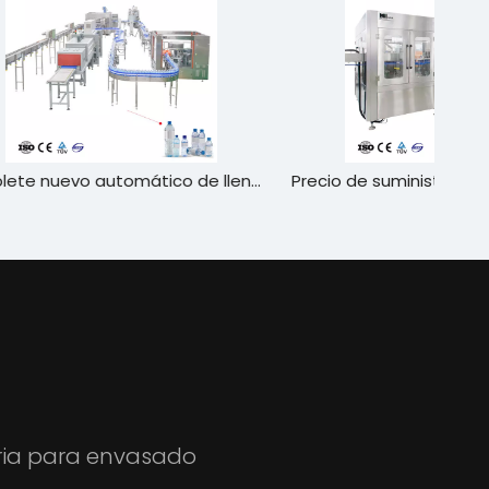
Complete nuevo automático de llenado de agua de llenado de embotellado de la máquina de embotellado de la planta de línea
Precio de suministro de fábrica automática MAQUINARIA DE LA Planta de Agua Mineral Industrial
aria para envasado