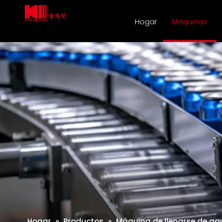
Hogar
Máquinas
Hogar
»
Productos
»
Máquina de llenarse de ag