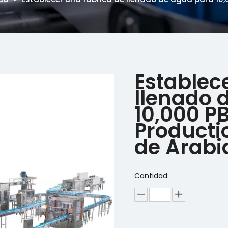
Establec
llenado 
10,000 P
Productio
de Arabi
Cantidad: