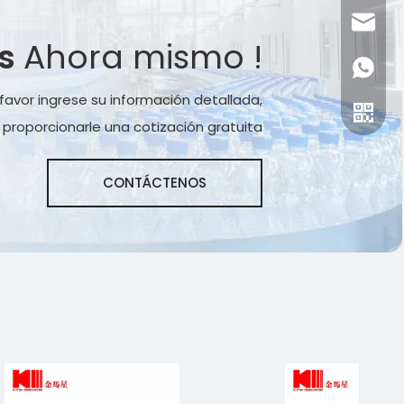
bang@k
os
Ahora mismo !
+86-15
 favor ingrese su información detallada,
roporcionarle una cotización gratuita
CONTÁCTENOS
Bang Z