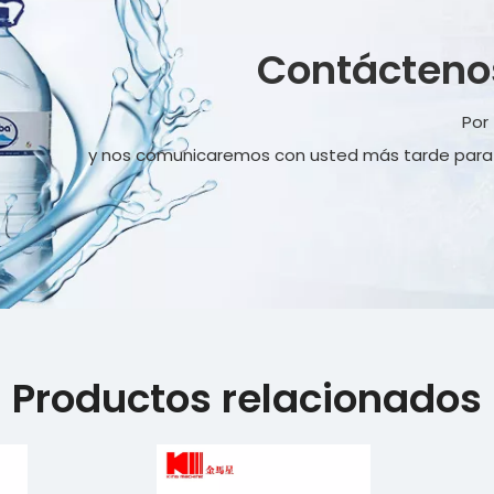
Contácten
Por
y nos comunicaremos con usted más tarde para p
Productos relacionados