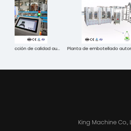
Máquina de inspección de calidad automática completa
Planta de embotellado automático de agua potable de alta eficiencia-línea de llenado de botella de PET de gran capacidad de 400-800 a 800 a 800 a 800 a 800bph
King Machine Co.,