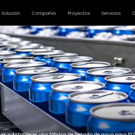
Solución
Compañía
Proyectos
Servicios
C
ua
»
Establecer una fábrica de llenado de agua para 10,0