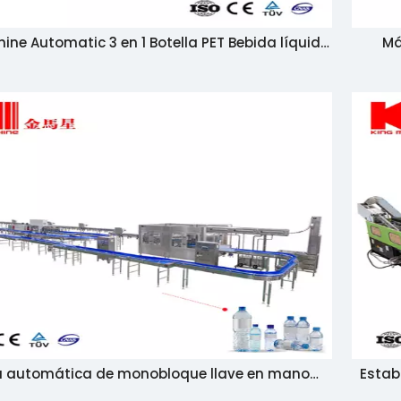
ine Automatic 3 en 1 Botella PET Bebida líquida
Má
Beber Bebida Mineral Soda Conjunto de agua
ca
Bottling Bottling Making Machine
a automática de monobloque llave en mano
Estab
para beber mineral de soda procesamiento de
PBH 