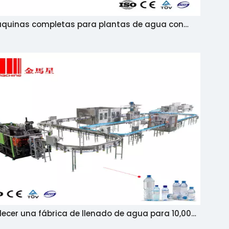
quinas completas para plantas de agua con
pacidad para producir 3.000 Lph Tp 5.000 Lph
lecer una fábrica de llenado de agua para 10,000
PET Water Production Line en el Reino de Arabia