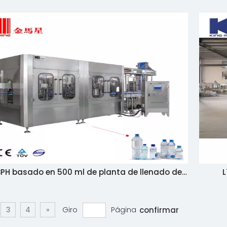
urificador de botella de botella máquina de
 de tratamiento completo planta de línea de
producción de tratamiento
 BPH basado en 500 ml de planta de llenado de
L
agua de bebida pura
capac
llena
3
4
»
Giro
Página
confirmar