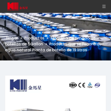
Hogar
»
Productos
»
Máquina de llenado de
botellas de 5Gallon
»
Producto que se llenará de
agua natural Planta de botella de 19 litros